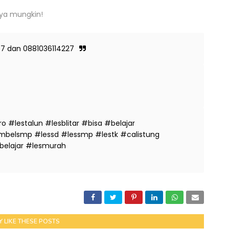
nya mungkin!
397 dan 0881036114227
 #lestalun #lesblitar #bisa #belajar
belsmp #lessd #lessmp #lestk #calistung
belajar #lesmurah
 LIKE THESE POSTS