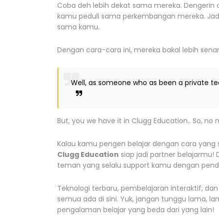
Coba deh lebih dekat sama mereka. Dengerin c
kamu peduli sama perkembangan mereka. Jadi g
sama kamu.
Dengan cara-cara ini, mereka bakal lebih senan
Well, as someone who as been a private teach
But, you we have it in Clugg Education.. So, no 
Kalau kamu pengen belajar dengan cara yang s
Clugg Education
siap jadi partner belajarmu! D
teman yang selalu support kamu dengan pende
Teknologi terbaru, pembelajaran interaktif, d
semua ada di sini. Yuk, jangan tunggu lama, l
pengalaman belajar yang beda dari yang lain!