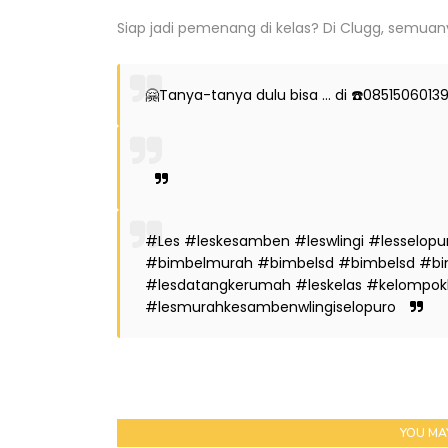
Siap jadi pemenang di kelas? Di Clugg, semua
🤗Tanya-tanya dulu bisa ... di ☎️085150601
#Les #leskesamben #leswlingi #lesselopuro
#bimbelmurah #bimbelsd #bimbelsd #bim
#lesdatangkerumah #leskelas #kelompok
#lesmurahkesambenwlingiselopuro
YOU MAY