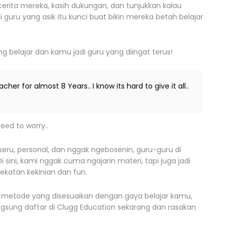
erita mereka, kasih dukungan, dan tunjukkan kalau
uru yang asik itu kunci buat bikin mereka betah belajar
g belajar dan kamu jadi guru yang diingat terus!
er for almost 8 Years.. I know its hard to give it all..
need to worry..
eru, personal, dan nggak ngebosenin, guru-guru di
i sini, kami nggak cuma ngajarin materi, tapi juga jadi
katan kekinian dan fun.
an metode yang disesuaikan dengan gaya belajar kamu,
angsung daftar di Clugg Education sekarang dan rasakan